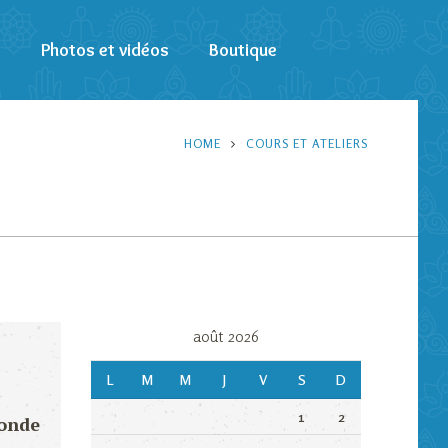
s
Photos et vidéos
Boutique
HOME
COURS ET ATELIERS
août 2026
L
M
M
J
V
S
D
1
2
fonde