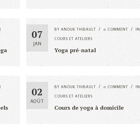
N
BY
ANOUK THIBAULT
0 COMMENT
IN
07
COURS ET ATELIERS
JAN
oga
Yoga pré-natal
N
BY
ANOUK THIBAULT
0 COMMENT
IN
02
COURS ET ATELIERS
AOÛT
els
Cours de yoga à domicile