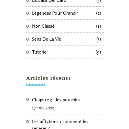
La Casa Del Gato
(3)
Légendes Pour Grandir
(2)
Non Classé
(1)
Sens De La Vie
(3)
Tutoriel
(9)
Articles récents
Chapitre 3 : les pouvoirs
17 mai 2023
Les afflictions : comment les
repérer ?