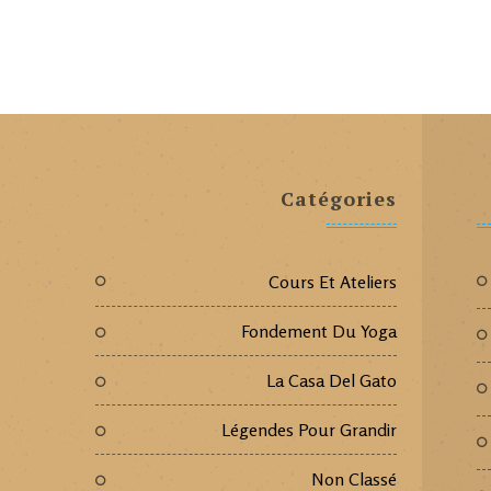
Catégories
Cours Et Ateliers
Fondement Du Yoga
La Casa Del Gato
Légendes Pour Grandir
Non Classé