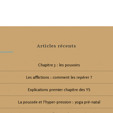
Articles récents
Chapitre 3 : les pouvoirs
Les afflictions : comment les repérer ?
Explications premier chapitre des YS
La poussée et l’hyper-pression : yoga pré-natal