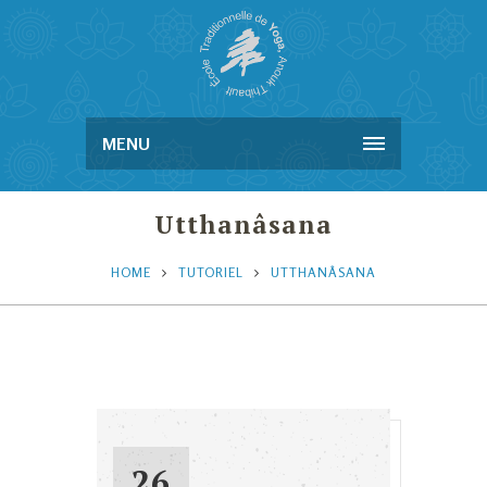
MENU
Utthanâsana
HOME
TUTORIEL
UTTHANÂSANA
26